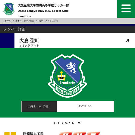
大阪産業大学附属高等学校サッカー部
Osaka Sangyo Univ H.S. Soccer Club
Leonforte
ホーム
選手・スタッフ紹介
選手・スタッフ詳細
メンバー詳細
大倉 聖叶
DF
オオクラ アキト
出身チーム（3種）
EVEIL FC
CLUB PARTNERS