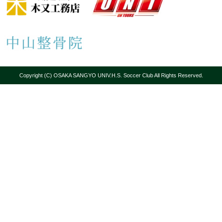
Copyright (C) OSAKA SANGYO UNIV.H.S. Soccer Club All Rights Reserved.