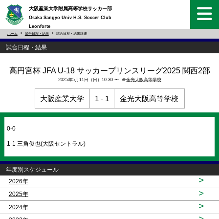
大阪産業大学附属高等学校サッカー部
Osaka Sangyo Univ H.S. Soccer Club
Leonforte
ホーム
試合日程・結果
試合日程・結果詳細
試合日程・結果
高円宮杯 JFA U-18 サッカープリンスリーグ2025 関西2部
2025年5月11日（日）10:30 〜 ＠
金光大阪高等学校
大阪産業大学
1 - 1
金光大阪高等学校
0-0
1-1 三角俊也(大阪セントラル)
年度別スケジュール
>
2026年
>
2025年
>
2024年
>