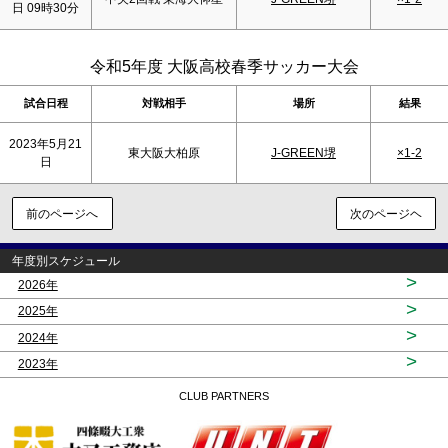
日 09時30分
令和5年度 大阪高校春季サッカー大会
試合日程
対戦相手
場所
結果
2023年5月21
東大阪大柏原
J-GREEN堺
×1-2
日
前のページへ
次のページヘ
年度別スケジュール
>
2026年
>
2025年
>
2024年
>
2023年
CLUB PARTNERS