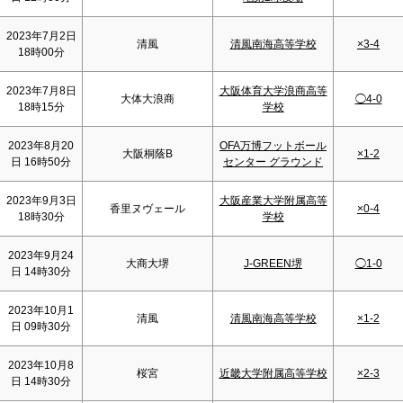
2023年7月2日
清風
清風南海高等学校
×3-4
18時00分
2023年7月8日
大阪体育大学浪商高等
大体大浪商
◯4-0
18時15分
学校
2023年8月20
OFA万博フットボール
大阪桐蔭B
×1-2
日 16時50分
センター グラウンド
2023年9月3日
大阪産業大学附属高等
香里ヌヴェール
×0-4
18時30分
学校
2023年9月24
大商大堺
J-GREEN堺
◯1-0
日 14時30分
2023年10月1
清風
清風南海高等学校
×1-2
日 09時30分
2023年10月8
桜宮
近畿大学附属高等学校
×2-3
日 14時30分