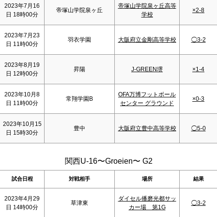
2023年7月16
帝塚山学院泉ヶ丘高等
帝塚山学院泉ヶ丘
×2-8
日 18時00分
学校
2023年7月23
羽衣学園
大阪府立金剛高等学校
◯3-2
日 11時00分
2023年8月19
昇陽
J-GREEN堺
×1-4
日 12時00分
2023年10月8
OFA万博フットボール
常翔学園B
×0-3
日 11時00分
センター グラウンド
2023年10月15
豊中
大阪府立豊中高等学校
◯5-0
日 15時30分
関西U-16〜Groeien〜 G2
試合日程
対戦相手
場所
結果
2023年4月29
ダイセル播磨光都サッ
草津東
◯3-2
日 14時00分
カー場 第1G