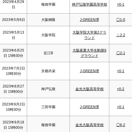
2023年4月29
報徳学園
神戸弘陵学園高等学校
×0-1
日
2023年5月6日
大阪桐蔭
J-GREEN堺
◯1-0
2023年5月13
大阪学院大学第2グラ
大阪学院
△2-2
日
ウンド
2023年6月25
大阪産業大学生駒第9
近江B
◯2-1
日 15時30分
グラウンド
2023年7月2日
京都共栄
J-GREEN堺
×0-1
10時30分
2023年8月27
神戸弘陵
金光大阪高等学校
×0-2
日 15時00分
2023年9月2日
三田学園
J-GREEN堺
×0-1
10時30分
2023年9月18
報徳学園
金光大阪高等学校
◯6-2
日 15時00分