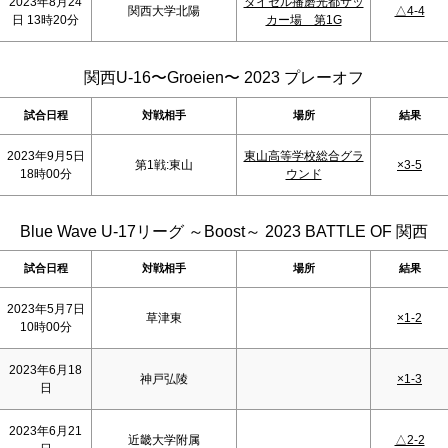
2023年8月24
ダイセル播磨光都サッ
関西大学北陽
△4-4
日 13時20分
カー場 第1G
関西U-16〜Groeien〜 2023 プレーオフ
試合日程
対戦相手
場所
結果
2023年9月5日
東山高等学校総合グラ
第1戦:東山
×3-5
18時00分
ウンド
Blue Wave U-17リーグ ～Boost～ 2023 BATTLE OF 関西
試合日程
対戦相手
場所
結果
2023年5月7日
草津東
×1-2
10時00分
2023年6月18
神戸弘陵
×1-3
日
2023年6月21
近畿大学附属
△2-2