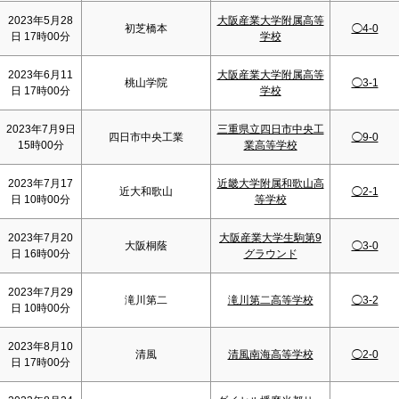
2023年5月28
大阪産業大学附属高等
初芝橋本
◯4-0
日 17時00分
学校
2023年6月11
大阪産業大学附属高等
桃山学院
◯3-1
日 17時00分
学校
2023年7月9日
三重県立四日市中央工
四日市中央工業
◯9-0
15時00分
業高等学校
2023年7月17
近畿大学附属和歌山高
近大和歌山
◯2-1
日 10時00分
等学校
2023年7月20
大阪産業大学生駒第9
大阪桐蔭
◯3-0
日 16時00分
グラウンド
2023年7月29
滝川第二
滝川第二高等学校
◯3-2
日 10時00分
2023年8月10
清風
清風南海高等学校
◯2-0
日 17時00分