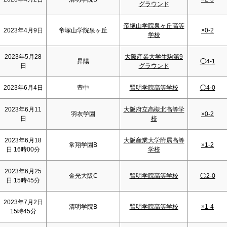
グラウンド
帝塚山学院泉ヶ丘高等
2023年4月9日
帝塚山学院泉ヶ丘
×0-2
学校
2023年5月28
大阪産業大学生駒第9
昇陽
◯4-1
日
グラウンド
2023年6月4日
豊中
賢明学院高等学校
◯4-0
2023年6月11
大阪府立高槻北高等学
羽衣学園
×0-2
日
校
2023年6月18
大阪産業大学附属高等
常翔学園B
×1-2
日 16時00分
学校
2023年6月25
金光大阪C
賢明学院高等学校
◯2-0
日 15時45分
2023年7月2日
清明学院B
賢明学院高等学校
×1-4
15時45分