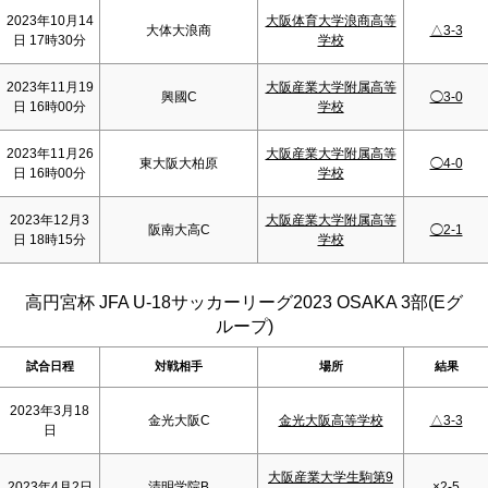
2023年10月14
大阪体育大学浪商高等
大体大浪商
△3-3
日 17時30分
学校
2023年11月19
大阪産業大学附属高等
興國C
◯3-0
日 16時00分
学校
2023年11月26
大阪産業大学附属高等
東大阪大柏原
◯4-0
日 16時00分
学校
2023年12月3
大阪産業大学附属高等
阪南大高C
◯2-1
日 18時15分
学校
高円宮杯 JFA U-18サッカーリーグ2023 OSAKA 3部(Eグ
ループ)
試合日程
対戦相手
場所
結果
2023年3月18
金光大阪C
金光大阪高等学校
△3-3
日
大阪産業大学生駒第9
2023年4月2日
清明学院B
×2-5