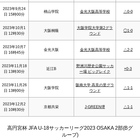
2023年9月24
桃山学院
金光大阪高等学校
△0-0
日 15時00分
2023年10月1
大阪学院大学第2グラ
大阪桐蔭
◯1-0
日 12時30分
ウンド
2023年10月7
金光大阪
金光大阪高等学校
△2-2
日 16時45分
2023年11月18
野洲川歴史公園サッカ
近江B
×0-3
日 13時30分
ー場 ビッグレイク
2023年11月26
阪南大学 高見の里グラ
大阪学院
△1-1
日 13時00分
ウンド
2023年12月2
京都共栄
J-GREEN堺
△1-1
日 10時30分
高円宮杯 JFA U-18サッカーリーグ2023 OSAKA 2部(Bグ
ループ)