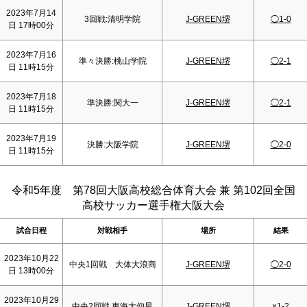
2023年7月14
3回戦:清明学院
J-GREEN堺
◯1-0
日 17時00分
2023年7月16
準々決勝:桃山学院
J-GREEN堺
◯2-1
日 11時15分
2023年7月18
準決勝:関大一
J-GREEN堺
◯2-1
日 11時15分
2023年7月19
決勝:大阪学院
J-GREEN堺
◯2-0
日 11時15分
令和5年度 第78回大阪高校総合体育大会 兼 第102回全国
高校サッカー選手権大阪大会
試合日程
対戦相手
場所
結果
2023年10月22
中央1回戦 大体大浪商
J-GREEN堺
◯2-0
日 13時00分
2023年10月29
中央2回戦 東海大仰星
J-GREEN堺
×1-2