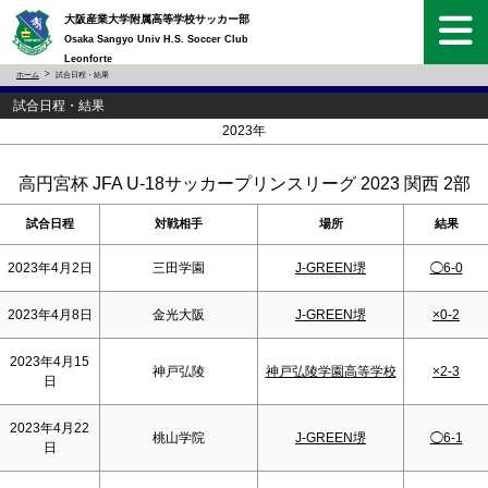
大阪産業大学附属高等学校サッカー部
Osaka Sangyo Univ H.S. Soccer Club
Leonforte
ホーム
試合日程・結果
試合日程・結果
<
>
2023年
高円宮杯 JFA U-18サッカープリンスリーグ 2023 関西 2部
試合日程
対戦相手
場所
結果
2023年4月2日
三田学園
J-GREEN堺
◯6-0
2023年4月8日
金光大阪
J-GREEN堺
×0-2
2023年4月15
神戸弘陵
神戸弘陵学園高等学校
×2-3
日
2023年4月22
桃山学院
J-GREEN堺
◯6-1
日