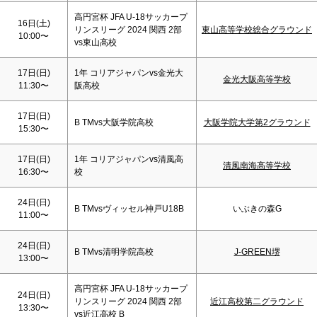
高円宮杯 JFA U-18サッカープ
16日(
土
)
リンスリーグ 2024 関西 2部
東山高等学校総合グラウンド
10:00〜
vs東山高校
17日(
日
)
1年 コリアジャパンvs金光大
金光大阪高等学校
11:30〜
阪高校
17日(
日
)
B TMvs大阪学院高校
大阪学院大学第2グラウンド
15:30〜
17日(
日
)
1年 コリアジャパンvs清風高
清風南海高等学校
16:30〜
校
24日(
日
)
B TMvsヴィッセル神戸U18B
いぶきの森G
11:00〜
24日(
日
)
B TMvs清明学院高校
J-GREEN堺
13:00〜
高円宮杯 JFA U-18サッカープ
24日(
日
)
リンスリーグ 2024 関西 2部
近江高校第二グラウンド
13:30〜
vs近江高校 B