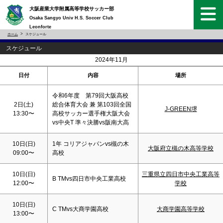
大阪産業大学附属高等学校サッカー部
Osaka Sangyo Univ H.S. Soccer Club
Leonforte
ホーム
スケジュール
スケジュール
<
>
2024年11月
日付
内容
場所
令和6年度 第79回大阪高校
2日(
土
)
総合体育大会 兼 第103回全国
J-GREEN堺
13:30〜
高校サッカー選手権大阪大会
vs中央T 準々決勝vs阪南大高
10日(
日
)
1年 コリアジャパンvs槻の木
大阪府立槻の木高等学校
09:00〜
高校
10日(
日
)
三重県立四日市中央工業高等
B TMvs四日市中央工業高校
12:00〜
学校
10日(
日
)
C TMvs大商学園高校
大商学園高等学校
13:00〜